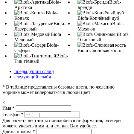
Biofa-
Biofa-
Арктика
Бренди
Biofa-
Коньяк
Biofa-Копчёный дуб
Biofa-
Biofa-
Лазуревый
Махагон
Biofa-
Biofa-
Медовый
Оливковый
Biofa-
Сафари
Biofa-Слоновая кость
Biofa-
Тик тёмный
предыдущий слайд
следующий слайд
* В таблице представлены базовые цвета, по желанию
морилка может колероваться в любой цвет
×
Имя
*
Телефон
*
Для расчёта лестницы понадобится информация, размеры
можете указать в мм или см, как Вам удобнее.
Длина проёма
*