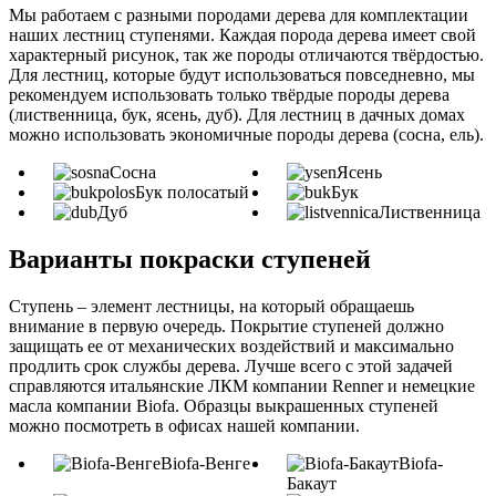
Мы работаем с разными породами дерева для комплектации
наших лестниц ступенями. Каждая порода дерева имеет свой
характерный рисунок, так же породы отличаются твёрдостью.
Для лестниц, которые будут использоваться повседневно, мы
рекомендуем использовать только твёрдые породы дерева
(лиственница, бук, ясень, дуб). Для лестниц в дачных домах
можно использовать экономичные породы дерева (сосна, ель).
Сосна
Ясень
Бук полосатый
Бук
Дуб
Лиственница
Варианты покраски ступеней
Ступень – элемент лестницы, на который обращаешь
внимание в первую очередь. Покрытие ступеней должно
защищать ее от механических воздействий и максимально
продлить срок службы дерева. Лучше всего с этой задачей
справляются итальянские ЛКМ компании Renner и немецкие
масла компании Biofa. Образцы выкрашенных ступеней
можно посмотреть в офисах нашей компании.
Biofa-Венге
Biofa-
Бакаут