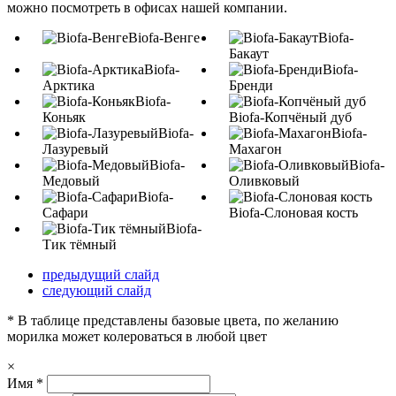
можно посмотреть в офисах нашей компании.
Biofa-Венге
Biofa-
Бакаут
Biofa-
Biofa-
Арктика
Бренди
Biofa-
Коньяк
Biofa-Копчёный дуб
Biofa-
Biofa-
Лазуревый
Махагон
Biofa-
Biofa-
Медовый
Оливковый
Biofa-
Сафари
Biofa-Слоновая кость
Biofa-
Тик тёмный
предыдущий слайд
следующий слайд
* В таблице представлены базовые цвета, по желанию
морилка может колероваться в любой цвет
×
Имя
*