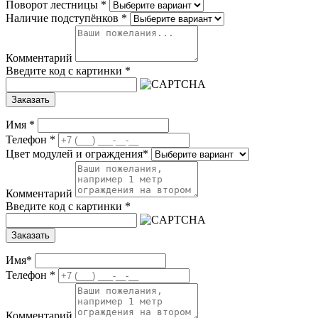
Поворот лестницы
*
Наличие подступёнков
*
Комментарий
Введите код с картинки
*
Заказать
Имя
*
Телефон
*
Цвет модулей и ограждения
*
Комментарий
Введите код с картинки
*
Заказать
Имя
*
Телефон
*
Комментарий