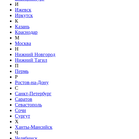
И
Ижевск
Иркутск
К
Казань
Краснодар
М
Москва
Н
Нижний Новгород
Нижний Тагил
П
Пермь
Р
Ростов-на-Дону
С
Санкт-Петербург
Саратов
Севастополь
Сочи
Сургут
Х
Ханты-Мансийск
Ч
Челябинск