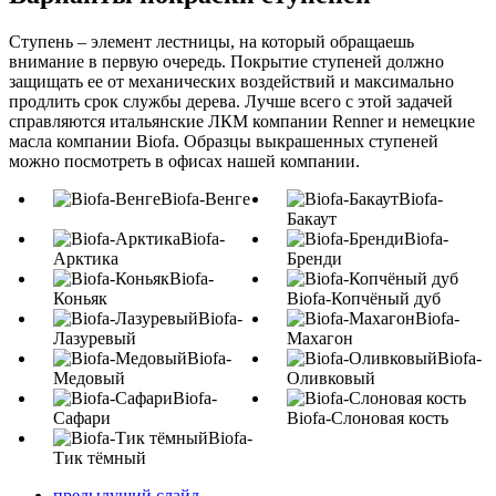
Ступень – элемент лестницы, на который обращаешь
внимание в первую очередь. Покрытие ступеней должно
защищать ее от механических воздействий и максимально
продлить срок службы дерева. Лучше всего с этой задачей
справляются итальянские ЛКМ компании Renner и немецкие
масла компании Biofa. Образцы выкрашенных ступеней
можно посмотреть в офисах нашей компании.
Biofa-Венге
Biofa-
Бакаут
Biofa-
Biofa-
Арктика
Бренди
Biofa-
Коньяк
Biofa-Копчёный дуб
Biofa-
Biofa-
Лазуревый
Махагон
Biofa-
Biofa-
Медовый
Оливковый
Biofa-
Сафари
Biofa-Слоновая кость
Biofa-
Тик тёмный
предыдущий слайд