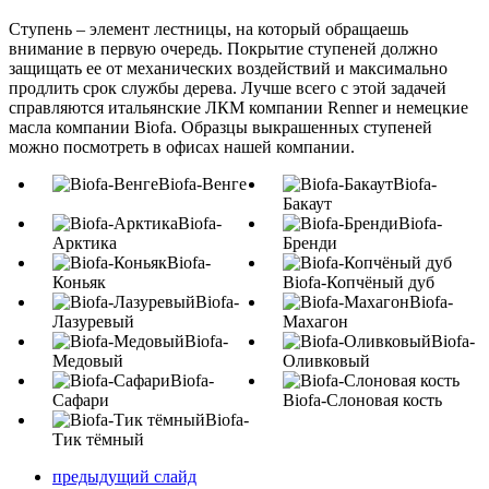
Ступень – элемент лестницы, на который обращаешь
внимание в первую очередь. Покрытие ступеней должно
защищать ее от механических воздействий и максимально
продлить срок службы дерева. Лучше всего с этой задачей
справляются итальянские ЛКМ компании Renner и немецкие
масла компании Biofa. Образцы выкрашенных ступеней
можно посмотреть в офисах нашей компании.
Biofa-Венге
Biofa-
Бакаут
Biofa-
Biofa-
Арктика
Бренди
Biofa-
Коньяк
Biofa-Копчёный дуб
Biofa-
Biofa-
Лазуревый
Махагон
Biofa-
Biofa-
Медовый
Оливковый
Biofa-
Сафари
Biofa-Слоновая кость
Biofa-
Тик тёмный
предыдущий слайд