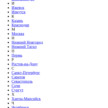
И
Ижевск
Иркутск
К
Казань
Краснодар
М
Москва
Н
Нижний Новгород
Нижний Тагил
П
Пермь
Р
Ростов-на-Дону
С
Санкт-Петербург
Саратов
Севастополь
Сочи
Сургут
Х
Ханты-Мансийск
Ч
Челябинск