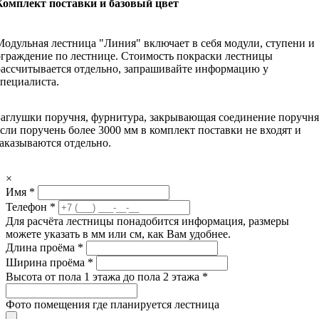
Комплект поставки и базовый цвет
Модульная лестница "Линия" включает в себя модули, ступени и
ограждение по лестнице. Стоимость покраски лестницы
рассчитывается отдельно, запрашивайте информацию у
специалиста.
Заглушки поручня, фурнитура, закрывающая соединение поручня
если поручень более 3000 мм в комплект поставки не входят и
заказываются отдельно.
×
Имя
*
Телефон
*
Для расчёта лестницы понадобится информация, размеры
можете указать в мм или см, как Вам удобнее.
Длина проёма
*
Ширина проёма
*
Высота от пола 1 этажа до пола 2 этажа
*
Фото помещения где планируется лестница