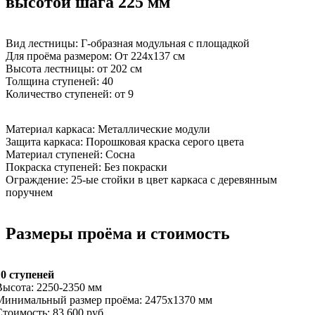
высотой шага 225 мм
Вид лестницы:
Г-образная модульная с площадкой
Для проёма размером:
От 224х137 см
Высота лестницы:
от 202 см
Толщина ступеней:
40
Количество ступеней:
от 9
Материал каркаса:
Металлические модули
Защита каркаса:
Порошковая краска серого цвета
Материал ступеней:
Сосна
Покраска ступеней:
Без покраски
Ограждение:
25-ые стойки в цвет каркаса с деревянным
поручнем
Размеры проёма и стоимость
10 ступеней
Высота: 2250-2350 мм
Минимальный размер проёма: 2475х1370 мм
Стоимость: 83 600 руб.