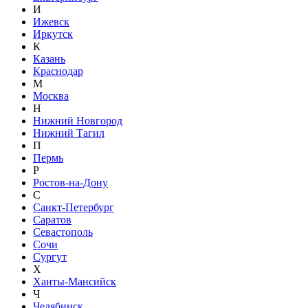
И
Ижевск
Иркутск
К
Казань
Краснодар
М
Москва
Н
Нижний Новгород
Нижний Тагил
П
Пермь
Р
Ростов-на-Дону
С
Санкт-Петербург
Саратов
Севастополь
Сочи
Сургут
Х
Ханты-Мансийск
Ч
Челябинск