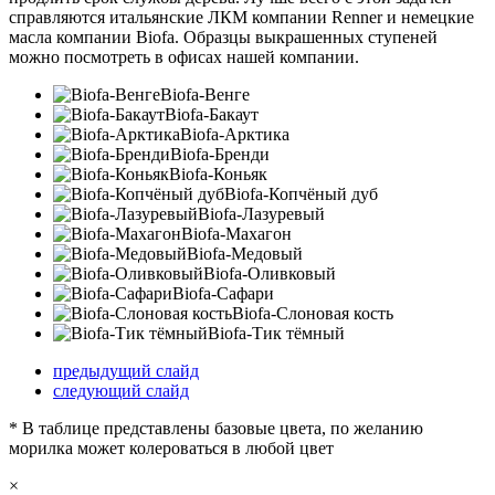
справляются итальянские ЛКМ компании Renner и немецкие
масла компании Biofa. Образцы выкрашенных ступеней
можно посмотреть в офисах нашей компании.
Biofa-Венге
Biofa-Бакаут
Biofa-Арктика
Biofa-Бренди
Biofa-Коньяк
Biofa-Копчёный дуб
Biofa-Лазуревый
Biofa-Махагон
Biofa-Медовый
Biofa-Оливковый
Biofa-Сафари
Biofa-Слоновая кость
Biofa-Тик тёмный
предыдущий слайд
следующий слайд
* В таблице представлены базовые цвета, по желанию
морилка может колероваться в любой цвет
×